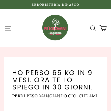
Vai
ERBORISTERIA BINASCO
direttamente
Metti
ai
in
contenuti
pausa
NAVIGAZIONE DEL SITO
CERCA
C
presentazione
HO PERSO 65 KG IN 9
MESI. ORA TE LO
SPIEGO IN 30 GIORNI.
PERDI PESO
MANGIANDO CIO' CHE AMI