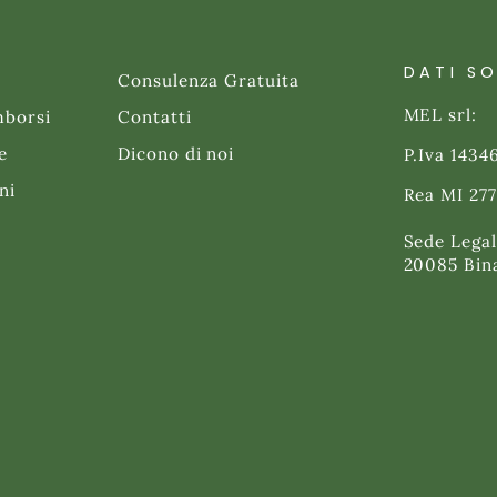
DATI S
Consulenza Gratuita
MEL srl:
mborsi
Contatti
e
Dicono di noi
P.Iva 143
ni
Rea MI 27
Sede Legal
20085 Bin