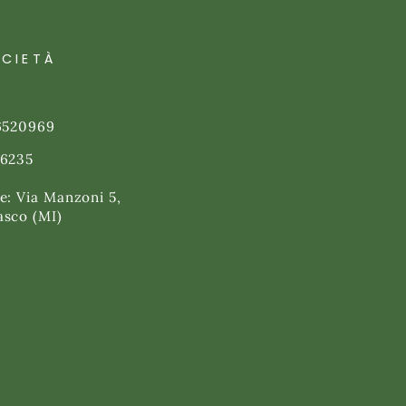
OCIETÀ
46520969
76235
e: Via Manzoni 5,
asco (MI)