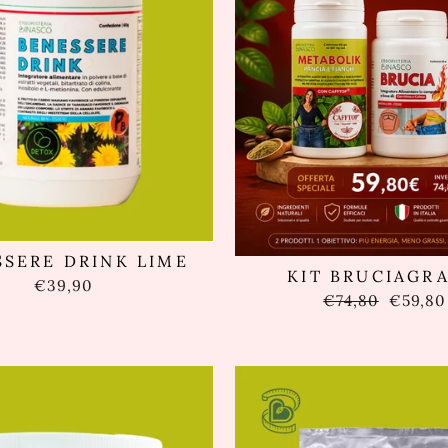
SSERE DRINK LIME
KIT BRUCIAGRA
€39,90
Prezzo
Prezzo
€74,80
€59,80
di
sconta
listino