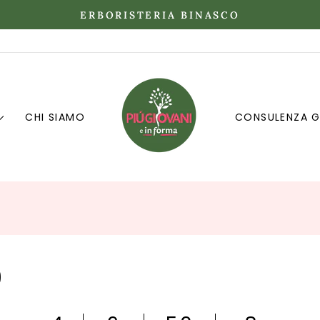
BNATUR COSMETICA
Metti
in
pausa
presentazione
CHI SIAMO
CONSULENZA G
9