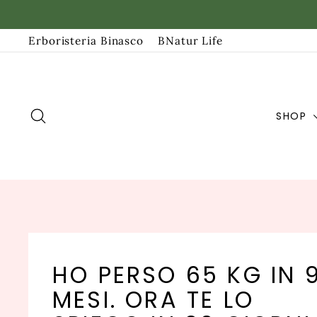
Vai
direttamente
Erboristeria Binasco
BNatur Life
ai
contenuti
CERCA
SHOP
HO PERSO 65 KG IN 
MESI. ORA TE LO