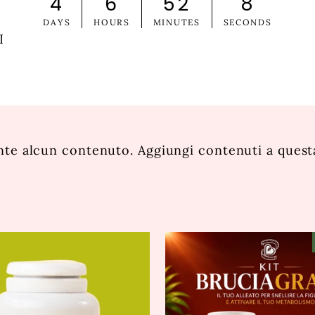
4
6
52
7
.
DAYS
HOURS
MINUTES
SECONDS
I
e alcun contenuto. Aggiungi contenuti a questa 