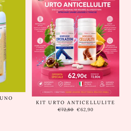
MUNO
KIT URTO ANTICELLULITE
Prezzo
Prezzo
€72,80
€62,90
di
scontato
listino