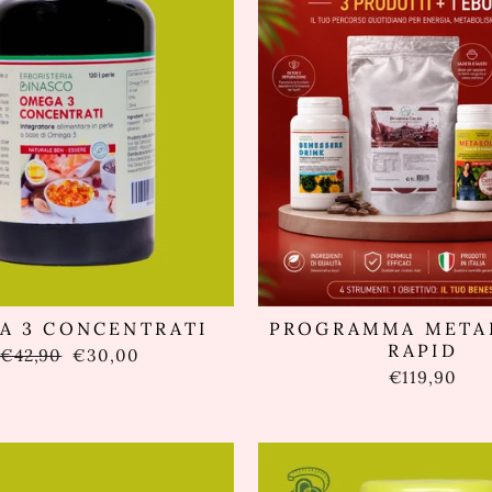
A 3 CONCENTRATI
PROGRAMMA META
RAPID
Prezzo
Prezzo
€42,90
€30,00
di
scontato
€119,90
listino